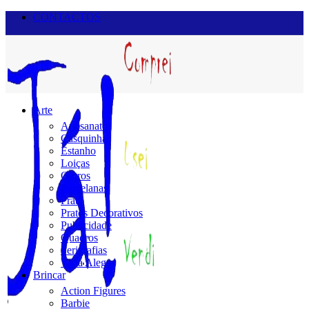
CONTACTOS
Arte
Artesanato
Casquinha
Estanho
Loiças
Outros
Porcelanas
Prata
Pratos Decorativos
Publicidade
Quadros
Serigrafias
Vista Alegre
Brincar
Action Figures
Barbie