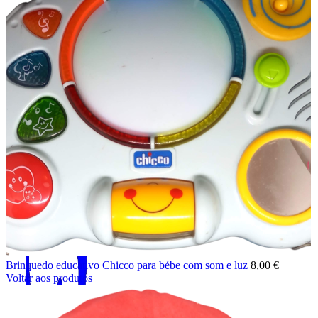
Produtos
Ver
DVD
Filmes – Blu-Ray
Filmes – DVD Infantil
Musical
Outros
Séries DVD
Procurar
CONTACTE-NOS
+351 962 444 540*
Menu
Brinquedo educativo Chicco para bébe com som e luz
8,00
€
Voltar aos produtos