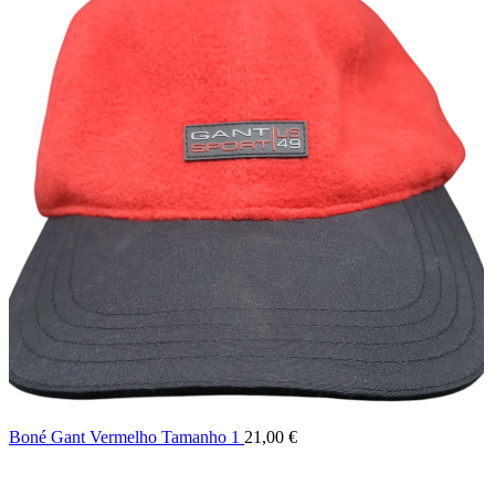
0
Unid
0,00
€
Boné Gant Vermelho Tamanho 1
21,00
€