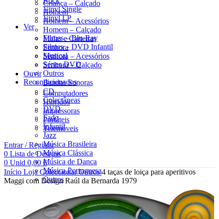
Rock
Criança – Calçado
Vinyl Single
Homem
Vinyl LP
Homem – Acessórios
Ver
Homem – Calçado
Filmes – Blu-Ray
Malas e Carteiras
Filmes – DVD Infantil
Senhora
Musical
Senhora – Acessórios
Séries DVD
Senhora – Calçado
Outros
Ouvir
Recondicionados
Bandas Sonoras
CD
Computadores
Colectâneas
Híbridos
DVD
Impressoras
Fado
Portáteis
Infantil
Telemóveis
Jazz
Música Brasileira
Entrar / Registar
Música Clássica
0
Lista de Desejos
Música de Dança
0
Unid
0,00
€
Música Portuguesa
Início
Loja
Coleccionar
Outros
4 taças de loiça para aperitivos
Outros
Maggi com Design Raúl da Bernarda 1979
Pop
Rock
Vinyl LP
Vinyl Single